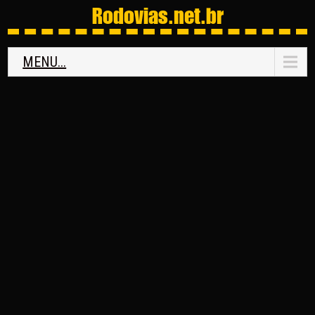
Rodovias
.net.br
MENU...