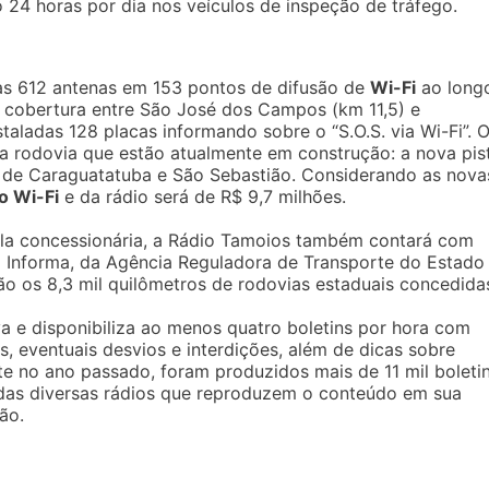
 24 horas por dia nos veículos de inspeção de tráfego.
adas 612 antenas em 153 pontos de difusão de
Wi-Fi
ao long
de cobertura entre São José dos Campos (km 11,5) e
taladas 128 placas informando sobre o “S.O.S. via Wi-Fi”. 
a rodovia que estão atualmente em construção: a nova pis
de Caraguatatuba e São Sebastião. Considerando as nova
o Wi-Fi
e da rádio será de R$ 9,7 milhões.
ela concessionária, a Rádio Tamoios também contará com
 Informa, da Agência Reguladora de Transporte do Estado
ção os 8,3 mil quilômetros de rodovias estaduais concedida
a e disponibiliza ao menos quatro boletins por hora com
s, eventuais desvios e interdições, além de dicas sobre
e no ano passado, foram produzidos mais de 11 mil boleti
 das diversas rádios que reproduzem o conteúdo em sua
ão.