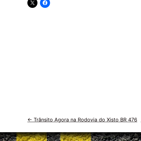
Veja
←
Trânsito Agora na Rodovia do Xisto BR 476
outras
vias