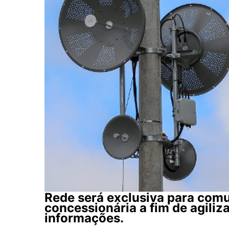
Rede será exclusiva para comu
concessionária a fim de agiliz
informações.