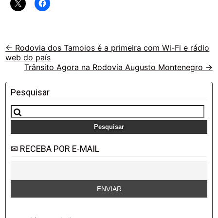
Veja
←
Rodovia dos Tamoios é a primeira com Wi-Fi e rádio
web do país
outras
Trânsito Agora na Rodovia Augusto Montenegro
→
vias
Pesquisar
Pesquisar
por:
✉ RECEBA POR E-MAIL