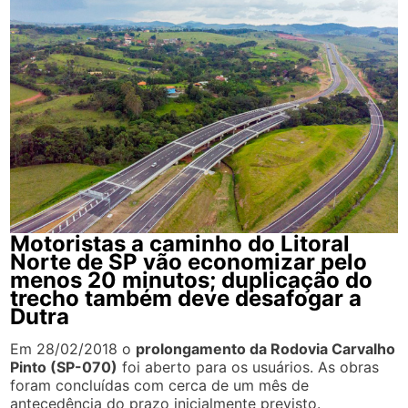
Motoristas a caminho do Litoral
Norte de SP vão economizar pelo
menos 20 minutos; duplicação do
trecho também deve desafogar a
Dutra
Em 28/02/2018 o
prolongamento da Rodovia Carvalho
Pinto (SP-070)
foi aberto para os usuários. As obras
foram concluídas com cerca de um mês de
antecedência do prazo inicialmente previsto.