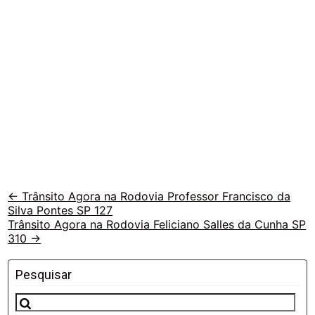
Veja
←
Trânsito Agora na Rodovia Professor Francisco da
Silva Pontes SP 127
outras
Trânsito Agora na Rodovia Feliciano Salles da Cunha SP
vias
310
→
Pesquisar
Pesquisar
por: