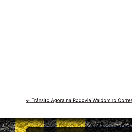
Veja
←
Trânsito Agora na Rodovia Waldomiro Corr
outras
vias