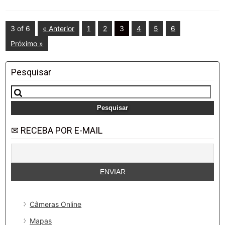
3 of 6
« Anterior
1
2
3
4
5
6
Próximo »
Pesquisar
Pesquisar
por:
✉ RECEBA POR E-MAIL
Câmeras Online
Mapas