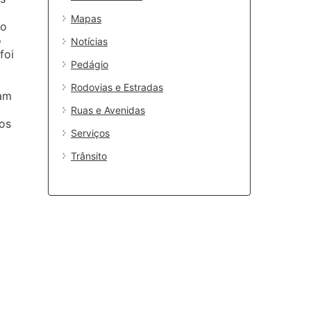
Mapas
to
o
Notícias
foi
Pedágio
Rodovias e Estradas
ram
Ruas e Avenidas
dos
Serviços
Trânsito