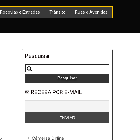
Rodovias e Estradas
Trânsito
Ruas e Avenidas
Pesquisar
Pesquisar
por:
✉ RECEBA POR E-MAIL
Câmeras Online
s