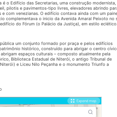
 é o Edifício das Secretarias, uma construção modernista,
l, pilotis e pavimentos-tipo livres, elevadores abrindo par
s e com venezianas. O edifício contava ainda com um paine
ício complementava o inicio da Avenida Amaral Peixoto no 
difício do Fórum (o Palácio da Justiça), em estilo eclético
pública um conjunto formado por praça e pelos edifícios
atrimônio histórico, construído para abrigar o centro cívi
s abrigam espaços culturais – composto atualmente pela
ico, Biblioteca Estadual de Niterói, o antigo Tribunal de
 Niterói) e Liceu Nilo Peçanha e o monumento Triunfo a
o