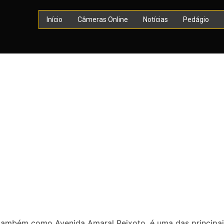
Início
Câmeras Online
Notícias
Pedágio
 também como Avenida Amaral Peixoto, é uma das principai