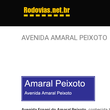
Rodovias
.net.br
AVENIDA AMARAL PEIXOTO
Avenida Ernani do Amaral Peixoto
, conhecida