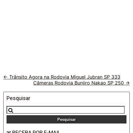
Veja
←
Trânsito Agora na Rodovia Miguel Jubran SP 333
Câmeras Rodovia Bunjiro Nakao SP 250
→
outras
vias
Pesquisar
Pesquisar
por:
✉ RECEBA POR E-MAIL