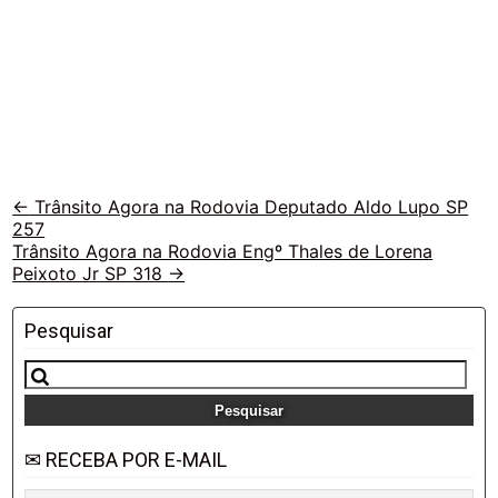
Veja
←
Trânsito Agora na Rodovia Deputado Aldo Lupo SP
257
outras
Trânsito Agora na Rodovia Engº Thales de Lorena
vias
Peixoto Jr SP 318
→
Pesquisar
Pesquisar
por:
✉ RECEBA POR E-MAIL