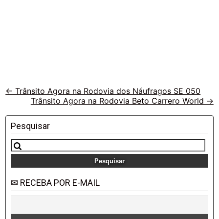
Veja
←
Trânsito Agora na Rodovia dos Náufragos SE 050
Trânsito Agora na Rodovia Beto Carrero World
→
outras
vias
Pesquisar
Pesquisar
por:
✉ RECEBA POR E-MAIL