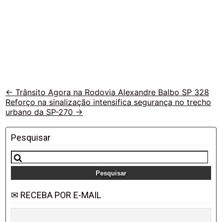
Veja
←
Trânsito Agora na Rodovia Alexandre Balbo SP 328
Reforço na sinalização intensifica segurança no trecho
outras
urbano da SP-270
→
vias
Pesquisar
Pesquisar
por:
✉ RECEBA POR E-MAIL