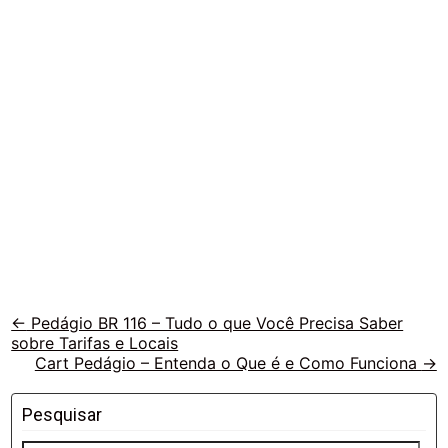
Veja
←
Pedágio BR 116 – Tudo o que Você Precisa Saber
sobre Tarifas e Locais
outras
Cart Pedágio – Entenda o Que é e Como Funciona
→
vias
Pesquisar