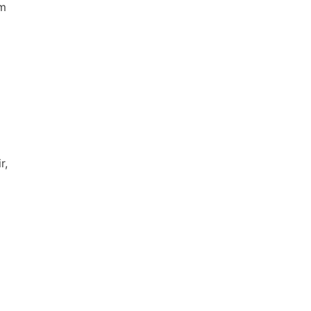
em
r,