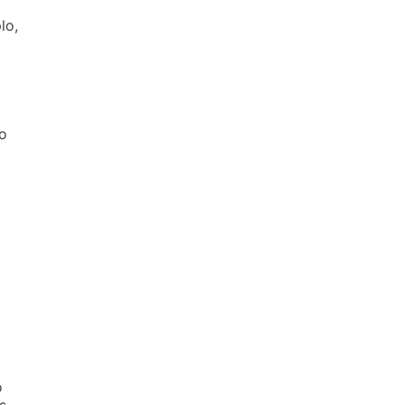
lo,
to
o