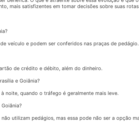
r benéfica. O que é atraente sobre essa evolução é que o
to, mais satisfizentes em tomar decisões sobre suas rotas
nia?
de veículo e podem ser conferidos nas praças de pedágio.
tão de crédito e débito, além do dinheiro.
rasília e Goiânia?
 à noite, quando o tráfego é geralmente mais leve.
e Goiânia?
ue não utilizam pedágios, mas essa pode não ser a opção ma