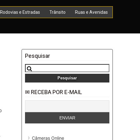
Rodovias e Estradas
Trânsito
Ruas e Avenidas
Pesquisar
Pesquisar
por:
✉ RECEBA POR E-MAIL
o
s
Câmeras Online