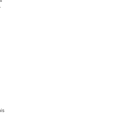
s
.
is