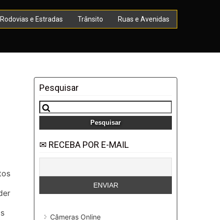
Rodovias e Estradas
Trânsito
Ruas e Avenidas
Pesquisar
Pesquisar
por:
✉ RECEBA POR E-MAIL
tos
der
os
Câmeras Online