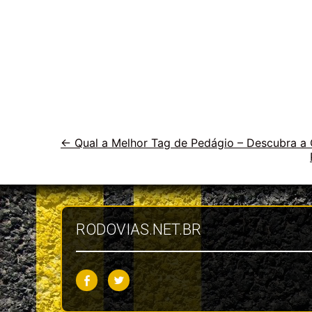
Veja
←
Qual a Melhor Tag de Pedágio – Descubra a 
outras
vias
RODOVIAS.NET.BR