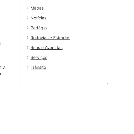
Mapas
Notícias
Pedágio
Rodovias e Estradas
e
Ruas e Avenidas
Serviços
m a
Trânsito
ó