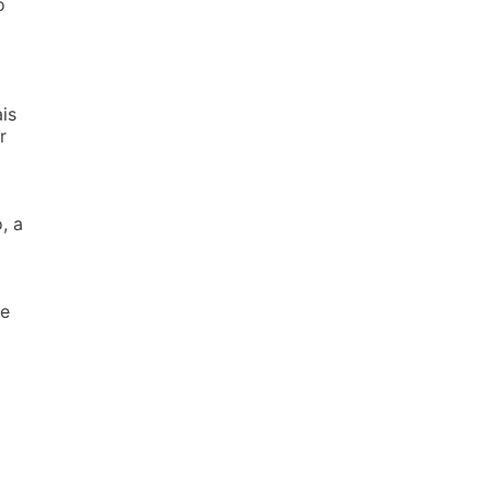
o
is
r
, a
te