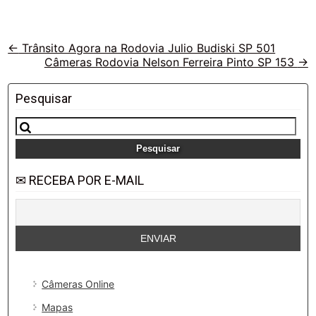
Veja
←
Trânsito Agora na Rodovia Julio Budiski SP 501
Câmeras Rodovia Nelson Ferreira Pinto SP 153
→
outras
vias
Pesquisar
Pesquisar
por:
✉ RECEBA POR E-MAIL
Câmeras Online
Mapas