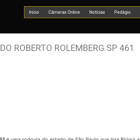
Início
Câmeras Online
Notícias
Pedágio
DO ROBERTO ROLEMBERG SP 461
461
é uma rodovia do estado de São Paulo que liga Birigui a