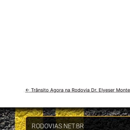
Veja
←
Trânsito Agora na Rodovia Dr. Elyeser Mon
outras
vias
RODOVIAS.NET.BR