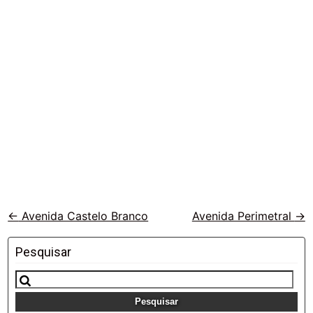
Veja
←
Avenida Castelo Branco
Avenida Perimetral
→
outras
vias
Pesquisar
Pesquisar
por: