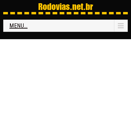
Rodovias
.net.br
MENU...