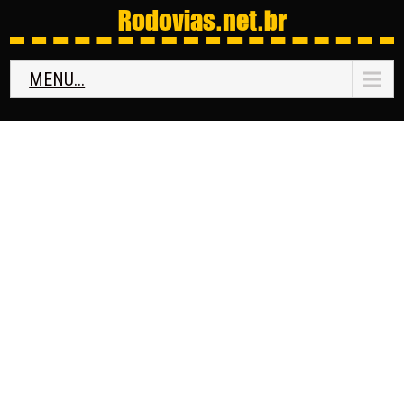
Rodovias
.net.br
MENU...